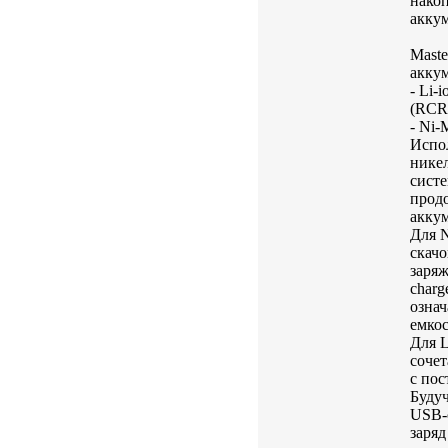
накоп
акку
Mast
акку
- Li-
(RCR1
- Ni-
Испол
никел
сист
прод
аккум
Для 
скачо
заряж
charg
означ
емкос
Для L
сочет
с по
Будуч
USB-
заря