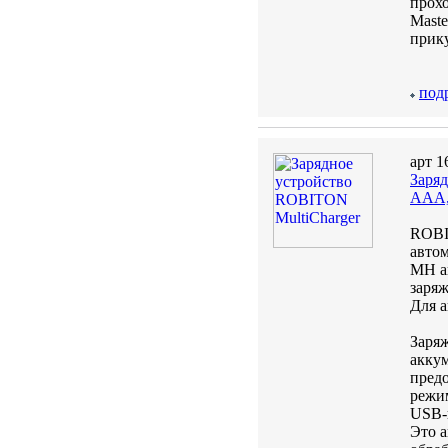
прох
Maste
прику
под
арт 1
Заря
AAA,
ROBI
автом
MH а
заряж
Для 
Заря
акку
пред
режи
USB-
Это а