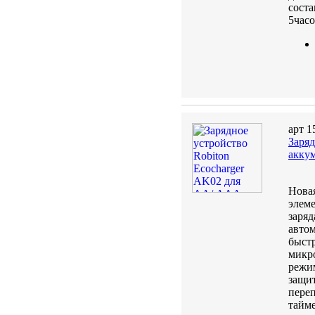
соста
5часо
арт 1
Заряд
акку
Новая
элем
заряд
автом
быст
микр
режим
защит
пере
тайме