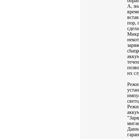
обраб
А, зн
време
встав
пор, 
сдела
Микр
некот
заряж
charg
аккум
течен
позво
их с
Режи
устан
импул
свет
Режи
аккум
"Заря
мига
Данна
гара