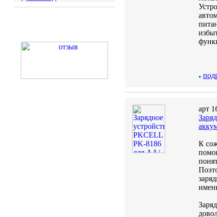
Устр
автом
питан
избы
функ
под
арт 1
Заря
аккум
К со
помощ
понят
Поэто
заря
имен
Заряд
довол