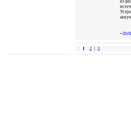
из ре
истеч
Устро
акку
под
1
2
|
3