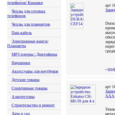
телефонов/ Крышки
арт 1
Заря
Чехлы для сотовых
телефонов
Durac
Чехлы для планшетов
прим
акку
Data кабель
обесп
Электронные книги/
заряд
Планшеты
пере
средн
MP3 плееры / Диктофоны
Наушники
под
Аксессуары для ноутбуков
Детские товары
арт 1
Спортивные товары
Заряд
ААА
Алкотесторы
Строительство и ремонт
Униве
Дача и сад
мета