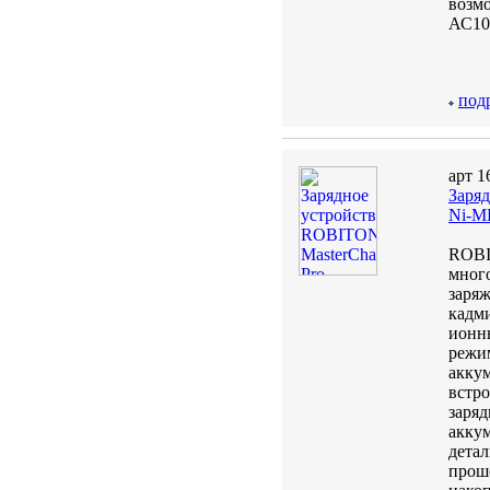
возмо
АС10
под
арт 1
Заряд
Ni-MH
ROBIT
много
заря
кадми
ионны
режим
акку
встро
заряд
акку
детал
проше