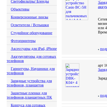
Светофильтры/ Бленды
Заря
акку
Объективы
Конверсионные линзы
Сетев
мизин
Осветители / Вспышки
или 
Время
Студийное оборудование
Фотопринтеры
Аксессуары для iPad, iPhone
под
Аккумуляторы для сотовых
телефонов
арт 1
Гарнитуры, Наушники для
Заря
телефонов
Заря
Зарядные устройства для
телефонов, планшетов
Защитные пленки для
под
телефонов,планшетных ПК
Корпуса для сотовых