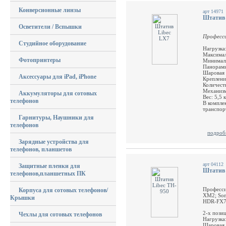
Конверсионные линзы
арт 14971
Штатив 
Осветители / Вспышки
Професси
Студийное оборудование
Нагрузка:
Максимал
Фотопринтеры
Минималь
Панорами
Шаровая 
Аксессуары для iPad, iPhone
Креплени
Количест
Механизм
Аккумуляторы для сотовых
Вес: 5,5 
телефонов
В компле
транспор
Гарнитуры, Наушники для
телефонов
подроб
Зарядные устройства для
телефонов, планшетов
арт 04112
Защитные пленки для
Штатив 
телефонов,планшетных ПК
Професси
Корпуса для сотовых телефонов/
XM2; Son
Крышки
HDR-FX7,
2-х пози
Чехлы для сотовых телефонов
Нагрузка:
Шаровая 