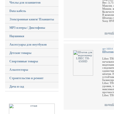
Чехлы для планшетов
Вес: 3,75
Максим. 
Миним. в
Data кабель
Количест
В компле
Штатив с
Электронные книги/ Планшеты
Sony HVR
MP3 плееры / Диктофоны
подроб
Наушники
Аксессуары для ноутбуков
арт 16014
Штатив 
Детские товары
Libec TH
Спортивные товары
начально
видеокам
следоват
Алкотесторы
одиночки
штатив. 
устойчив
Строительство и ремонт
балансир
Libec TH
уровня, 
Дача и сад
максимал
прочност
Libec TH
подроб