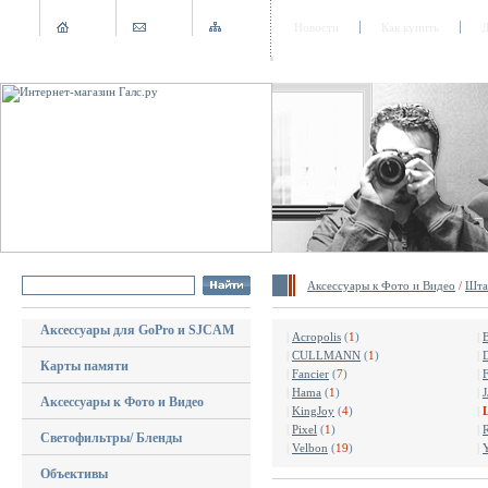
Новости
Как купить
Д
Аксессуары к Фото и Видео
/
Шта
Аксессуары для GoPro и SJCAM
|
Acropolis
(
1
)
|
|
CULLMANN
(
1
)
|
Карты памяти
|
Fancier
(
7
)
|
|
Hama
(
1
)
|
J
Аксессуары к Фото и Видео
|
KingJoy
(
4
)
|
|
Pixel
(
1
)
|
R
Светофильтры/ Бленды
|
Velbon
(
19
)
|
Объективы