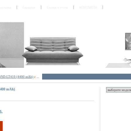
оставка
Гарантия
Статьи и тесты
КОНТАКТЫ
WSD-LT410 (4400 mAh)
с ...
400 mAh)
б.