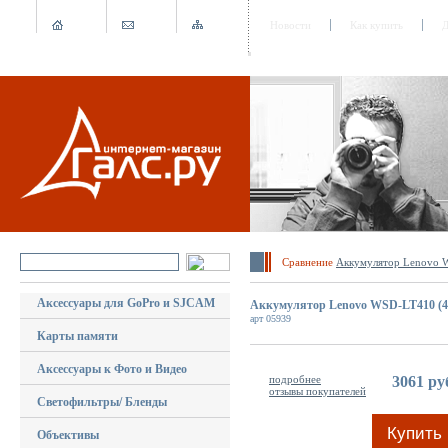
Новости
Как купить
Д
Сравнение
Аккумулятор Lenovo 
Аксессуары для GoPro и SJCAM
Аккумулятор Lenovo WSD-LT410 (4
арт 05939
Карты памяти
Аксессуары к Фото и Видео
подробнее
3061 ру
отзывы покупателей
Светофильтры/ Бленды
Купить
Объективы