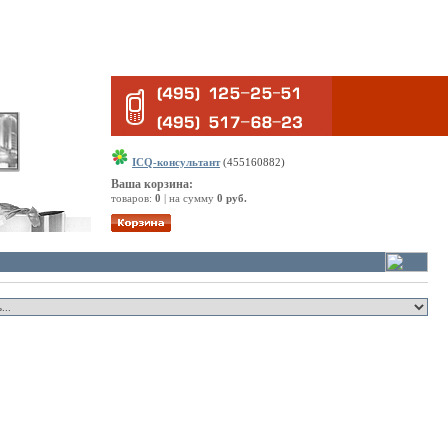
ICQ-консультант
(455160882)
Ваша корзина:
товаров:
0
| на сумму
0 руб.