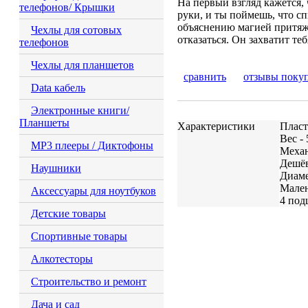
На первый взгляд кажется, ч
телефонов/ Крышки
руки, и ты поймешь, что с
объяснению магией притяж
Чехлы для сотовых
отказаться. Он захватит те
телефонов
Чехлы для планшетов
сравнить
отзывы поку
Data кабель
Электронные книги/
Планшеты
Характеристики
Плас
Вес - 
MP3 плееры / Диктофоны
Меха
Дешё
Наушники
Диам
Мален
Аксессуары для ноутбуков
4 по
Детские товары
Спортивные товары
Алкотесторы
Строительство и ремонт
Дача и сад