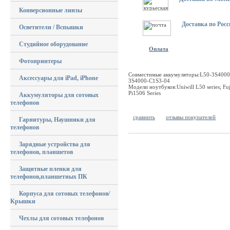
Конверсионные линзы
Доставка по Росс
Осветители / Вспышки
Студийное оборудование
Оплата
Фотопринтеры
Совместимые аккумуляторы:L50-3S4000
Аксессуары для iPad, iPhone
3S4000-C1S3-04
Модели ноутбуков:Uniwill L50 series; Fuj
Pi1506 Series
Аккумуляторы для сотовых
телефонов
сравнить
отзывы покупателей
Гарнитуры, Наушники для
телефонов
Зарядные устройства для
телефонов, планшетов
Защитные пленки для
телефонов,планшетных ПК
Корпуса для сотовых телефонов/
Крышки
Чехлы для сотовых телефонов