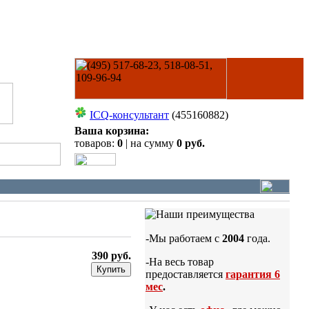
ICQ-консультант
(455160882)
Ваша корзина:
товаров:
0
| на сумму
0 руб.
-Мы работаем с
2004
года.
390 руб.
-На весь товар
Купить
предоставляется
гарантия 6
мес
.