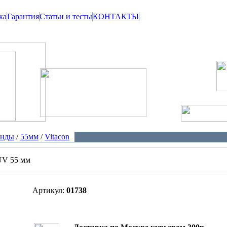
ка
Гарантия
Статьи и тесты
КОНТАКТЫ
енды
/
55мм
/
Vitacon
UV 55 мм
Артикул:
01738