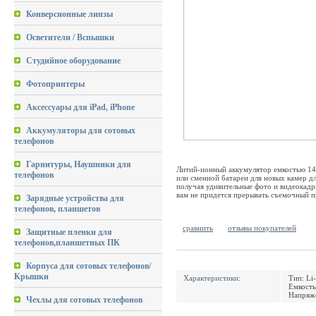
Конверсионные линзы
Осветители / Вспышки
Студийное оборудование
Фотопринтеры
Аксессуары для iPad, iPhone
Аккумуляторы для сотовых
телефонов
Гарнитуры, Наушники для
Литий-ионный аккумулятор емкостью 148
телефонов
или сменной батареи для новых камер дл
получая удивительные фото и видеокадр
вам не придется прерывать съемочный 
Зарядные устройства для
телефонов, планшетов
сравнить
отзывы покупателей
Защитные пленки для
телефонов,планшетных ПК
Корпуса для сотовых телефонов/
Крышки
Характеристики:
Тип: Li
Емкост
Напряже
Чехлы для сотовых телефонов