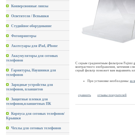
Конверсионные линзы
Осветители / Вспышки
Студийное оборудование
Фотопринтеры
Аксессуары для iPad, iPhone
Аккумуляторы для сотовых
телефонов
С серым градиентным фильтром Fujimi g
контрастного изображения, затемняя сли
Гарнитуры, Наушники для
серый фильтр поможет вам выравнять ил
телефонов
При установке необходимы:
кол
Зарядные устройства для
телефонов, планшетов
сравнить
отзывы покупателей
Защитные пленки для
телефонов,планшетных ПК
Корпуса для сотовых телефонов/
Крышки
Чехлы для сотовых телефонов