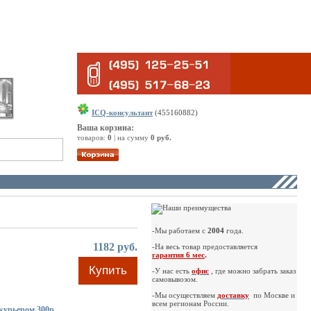
ICQ-консультант
(455160882)
Ваша корзина:
товаров:
0
| на сумму
0 руб.
-Мы работаем с
2004
года.
1182 руб.
-На весь товар предоставляется
гарантия 6 мес
.
Купить
-У нас есть
офис
, где можно забрать заказ
самовывозом.
-Мы осуществляем
доставку
по Москве и
всем регионам России.
курьером 300р.