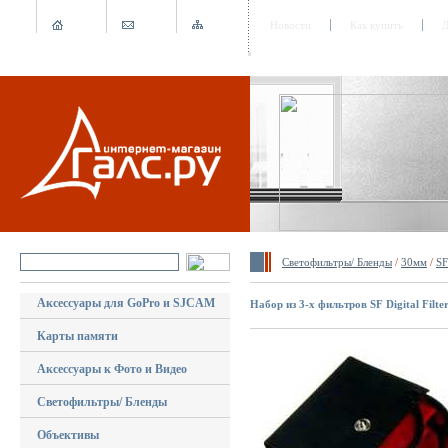
Новости
Как купить
Д
Светофильтры/ Бленды
/
30мм
/
SF
Аксессуары для GoPro и SJCAM
Набор из 3-х фильтров SF Digital Filt
Карты памяти
Аксессуары к Фото и Видео
Светофильтры/ Бленды
Объективы