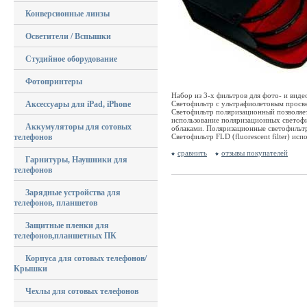
Конверсионные линзы
Осветители / Вспышки
Студийное оборудование
Фотопринтеры
Набор из 3-х фильтров для фото- и вид
Аксессуары для iPad, iPhone
Светофильтр с ультрафиолетовым просв
Светофильтр поляризационный позволяет
использование поляризационных светофи
Аккумуляторы для сотовых
облаками. Поляризационные светофильт
телефонов
Светофильтр FLD (fluorescent filter) и
сравнить
отзывы покупателей
Гарнитуры, Наушники для
телефонов
Зарядные устройства для
телефонов, планшетов
Защитные пленки для
телефонов,планшетных ПК
Корпуса для сотовых телефонов/
Крышки
Чехлы для сотовых телефонов