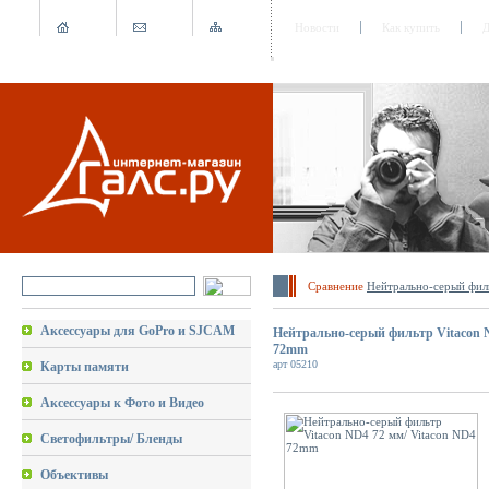
Новости
Как купить
Д
Сравнение
Hейтрально-серый фил
Аксессуары для GoPro и SJCAM
Hейтрально-серый фильтр Vitacon N
72mm
арт 05210
Карты памяти
Аксессуары к Фото и Видео
Светофильтры/ Бленды
Объективы