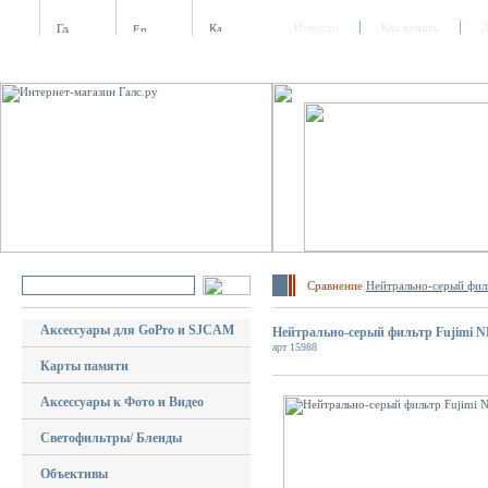
Новости
Как купить
Д
Сравнение
Hейтрально-серый фил
Аксессуары для GoPro и SJCAM
Hейтрально-серый фильтр Fujimi N
арт 15988
Карты памяти
Аксессуары к Фото и Видео
Светофильтры/ Бленды
Объективы