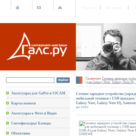
Новости
Как купить
Д
Сравнение
Сетевое зарядное устр
(для Galaxy Note, Galaxy Note I
Аксессуары для GoPro и SJCAM
Сетевое зарядное устройство (заряд
мобильной техники с USB выходом 5
Galaxy Note, Galaxy Note II), Sam
Карты памяти
арт 14562
Аксессуары к Фото и Видео
Светофильтры/ Бленды
Объективы