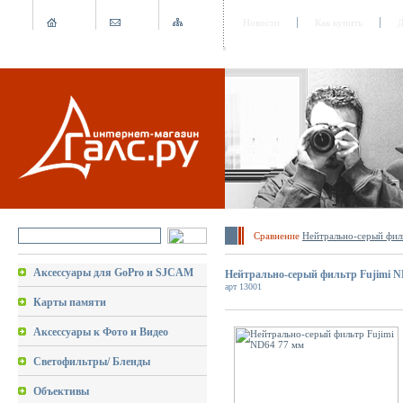
Новости
Как купить
Д
Сравнение
Hейтрально-серый фил
Аксессуары для GoPro и SJCAM
Hейтрально-серый фильтр Fujimi N
арт 13001
Карты памяти
Аксессуары к Фото и Видео
Светофильтры/ Бленды
Объективы