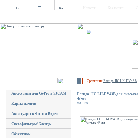
Новости
Как купить
Д
Сравнение
Бленда JJC LH-DV43B 
Аксессуары для GoPro и SJCAM
Бленда JJC LH-DV43B для видеокам
43мм
арт 11991
Карты памяти
Аксессуары к Фото и Видео
Светофильтры/ Бленды
Объективы