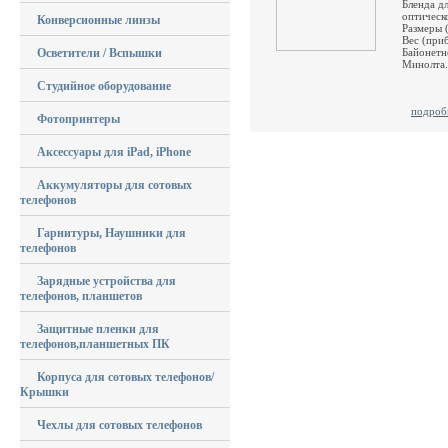
Бленда д
оптическ
Конверсионные линзы
Размеры (
Вес (приб
Осветители / Вспышки
Байонетн
Минолта.
Студийное оборудование
подроб
Фотопринтеры
Аксессуары для iPad, iPhone
Аккумуляторы для сотовых
телефонов
Гарнитуры, Наушники для
телефонов
Зарядные устройства для
телефонов, планшетов
Защитные пленки для
телефонов,планшетных ПК
Корпуса для сотовых телефонов/
Крышки
Чехлы для сотовых телефонов