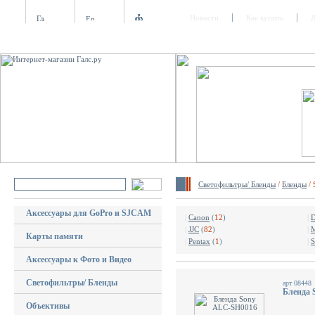
Новости
Как купить
Д
Светофильтры/ Бленды
/
Бленды
/ 
Аксессуары для GoPro и SJCAM
|
Canon
(
12
)
|
D
|
JJC
(
82
)
|
Карты памяти
|
Pentax
(
1
)
|
S
Аксессуары к Фото и Видео
Светофильтры/ Бленды
арт 08448
Бленда 
Объективы