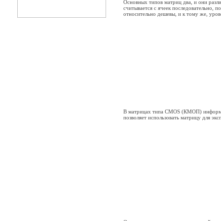
Основных типов матриц два, и они раз
считывается с ячеек последовательно, 
относительно дешевы, и к тому же, уро
В матрицах типа CMOS (КМОП) информац
позволяет использовать матрицу для экс