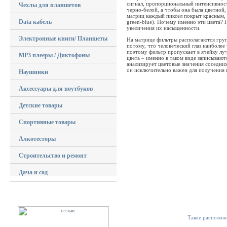
сигнал, пропорциональный интенсивности
Чехлы для планшетов
черно-белой, а чтобы она была цветной
матриц каждый пиксел покрыт красным, 
Data кабель
green-blue). Почему именно эти цвета?
увеличения их насыщенности.
Электронные книги/ Планшеты
На матрице фильтры располагаются груп
потому, что человеческий глаз наиболее
поэтому фильтр пропускает в ячейку луч
MP3 плееры / Диктофоны
цвета – именно в таком виде записываю
анализирует цветовые значения соседних
он исключительно важен для получения
Наушники
Аксессуары для ноутбуков
Детские товары
Спортивные товары
Алкотесторы
Строительство и ремонт
Дача и сад
Такое располож