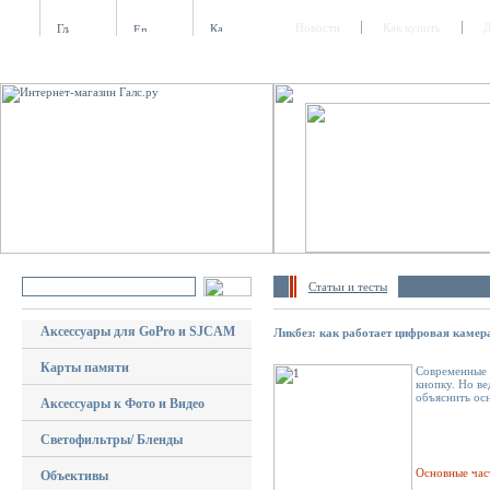
Новости
Как купить
Д
Статьи и тесты
Аксессуары для GoPro и SJCAM
Ликбез: как работает цифровая камер
Карты памяти
Современные 
кнопку. Но ве
объяснить ос
Аксессуары к Фото и Видео
Светофильтры/ Бленды
Основные час
Объективы