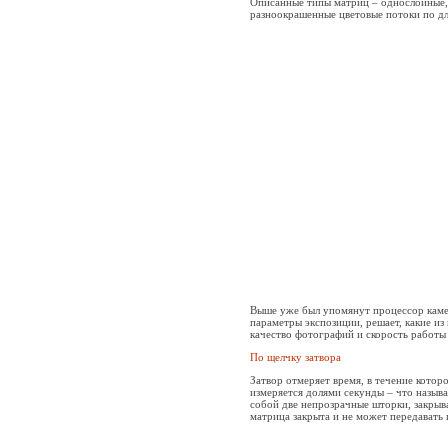
Описанные типы матриц – однослойные, 
разноокрашенные цветовые потоки по дл
Выше уже был упомянут процессор камеры
параметры экспозиции, решает, какие и
качество фотографий и скорость работы
По щелчку затвора
Затвор отмеряет время, в течение котор
измеряется долями секунды – что называ
собой две непрозрачные шторки, закрыв
матрица закрыта и не может передавать