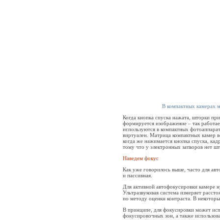
В компактных камерах м
Когда кнопка спуска нажата, шторки при
формируется изображение – так работае
используются в компактных фотоаппарата
виртуален. Матрица компактных камер вс
когда же нажимается кнопка спуска, кад
тому что у электронных затворов нет ш
Наведем фокус
Как уже говорилось выше, часто для ав
и пассивная.
Для активной автофокусировки камере н
Ультразвуковая система измеряет расст
по методу оценки контраста. В некотор
В принципе, для фокусировки может испо
фокусировочных зон, а также использов