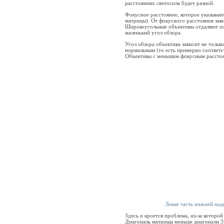
расстояниях светосила будет разной.
Фокусное расстояние, которое указывают
матрицы). От фокусного расстояния завис
Широкоугольные объективы отдаляют из
маленький угол обзора.
Угол обзора объектива зависит не тольк
нормальным (то есть примерно соответс
Объективы с меньшим фокусным расстоя
Левая часть нижней надп
Здесь и кроется проблема, из-за которо
Диагональ матрицы меньше диагонали 35