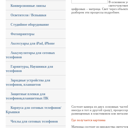
В основном у
Конверсионные линзы
светочувствит
цифровых – матрица. Свет через объекти
разберем эти процессы подробнее.
Осветители / Вспышки
Студийное оборудование
Фотопринтеры
Аксессуары для iPad, iPhone
Аккумуляторы для сотовых
телефонов
Гарнитуры, Наушники для
телефонов
Зарядные устройства для
телефонов, планшетов
Защитные пленки для
телефонов,планшетных ПК
Состоит камера из двух основных частей
Корпуса для сотовых телефонов/
иногда и тот и другой сразу), процессо
Крышки
размещенных в пластиковом или металли
Где получается картинка
Чехлы для сотовых телефонов
Матрица состоит из множества светочувс