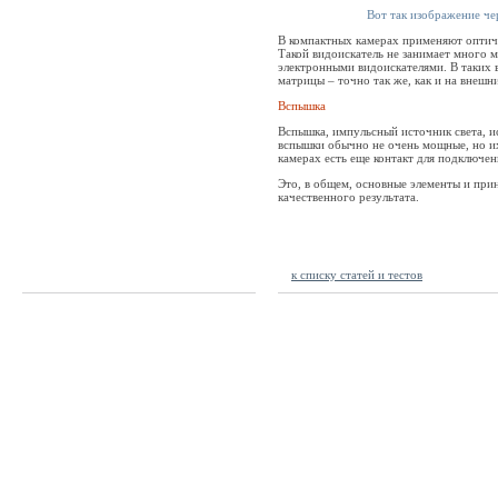
Вот так изображение че
В компактных камерах применяют оптичес
Такой видоискатель не занимает много м
электронными видоискателями. В таких 
матрицы – точно так же, как и на внешн
Вспышка
Вспышка, импульсный источник света, ис
вспышки обычно не очень мощные, но их
камерах есть еще контакт для подключе
Это, в общем, основные элементы и прин
качественного результата.
к списку статей и тестов