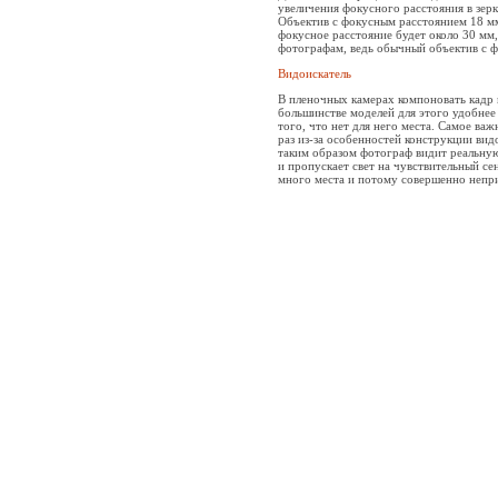
увеличения фокусного расстояния в зер
Объектив с фокусным расстоянием 18 мм
фокусное расстояние будет около 30 мм,
фотографам, ведь обычный объектив с ф
Видоискатель
В пленочных камерах компоновать кадр 
большинстве моделей для этого удобнее 
того, что нет для него места. Самое ва
раз из-за особенностей конструкции вид
таким образом фотограф видит реальную
и пропускает свет на чувствительный се
много места и потому совершенно непр