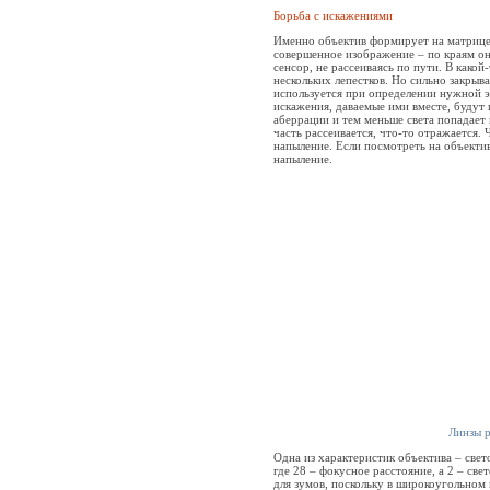
Борьба с искажениями
Именно объектив формирует на матрице и
совершенное изображение – по краям оно
сенсор, не рассеиваясь по пути. В како
нескольких лепестков. Но сильно закрыва
используется при определении нужной э
искажения, даваемые ими вместе, будут
аберрации и тем меньше света попадает н
часть рассеивается, что-то отражается.
напыление. Если посмотреть на объектив
напыление.
Линзы р
Одна из характеристик объектива – свет
где 28 – фокусное расстояние, а 2 – све
для зумов, поскольку в широкоугольном