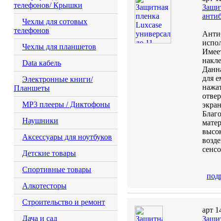
телефонов/ Крышки
Защит
анти
Чехлы для сотовых
телефонов
Анти
испол
Чехлы для планшетов
Имеет
накл
Data кабель
Данна
для е
Электронные книги/
нажат
Планшеты
отвер
MP3 плееры / Диктофоны
экран
Благ
Наушники
матер
высо
Аксессуары для ноутбуков
возде
сенсо
Детские товары
Спортивные товары
под
Алкотесторы
Строительство и ремонт
арт 1
Дача и сад
Защит