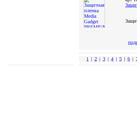
Защи
Защи
под
1
|
2
|
3
|
4
|
5
|
6
|