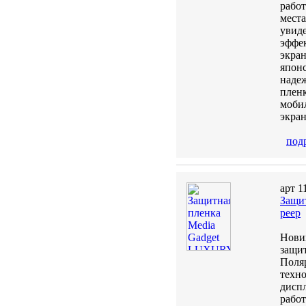
рабо
места
увиде
эффе
экра
японс
надеж
пленк
мобил
экран
под
арт 1
Защит
peep
Нови
защи
Поля
техн
диспл
рабо