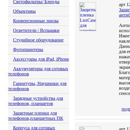
Светофильтры/ Бленды
арт 1
Защит
Объективы
анти
Конверсионные линзы
Анти
Осветители / Вспышки
испол
Имеет
Студийное оборудование
накл
Данна
Фотопринтеры
для е
нажат
Аксессуары для iPad, iPhone
отвер
экран
Аккумуляторы для сотовых
Благ
телефонов
матер
высо
Гарнитуры, Наушники для
возде
телефонов
сенсо
Зарядные устройства для
телефонов, планшетов
под
Защитные пленки для
телефонов,планшетных ПК
Корпуса для сотовых
арт 1