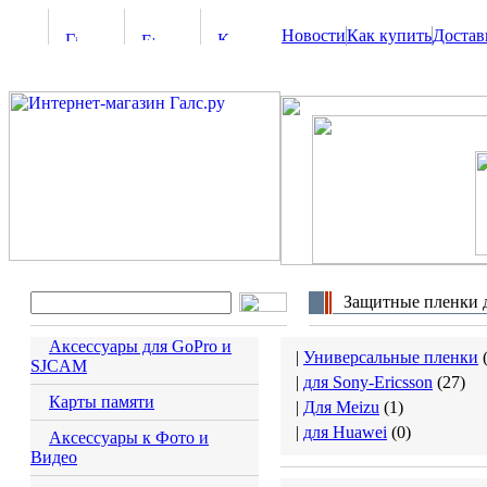
Новости
Как купить
Достав
Защитные пленки 
Аксессуары для GoPro и
|
Универсальные пленки
SJCAM
|
для Sony-Ericsson
(
27
)
Карты памяти
|
Для Meizu
(
1
)
|
для Huawei
(
0
)
Аксессуары к Фото и
Видео