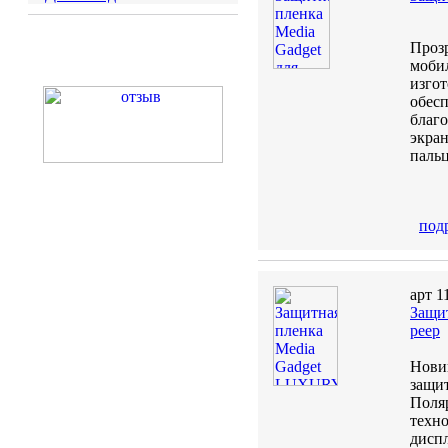
Проз
моби
изгот
обесп
благо
экран
пальц
под
арт 1
Защит
peep
Нови
защи
Поля
техн
диспл