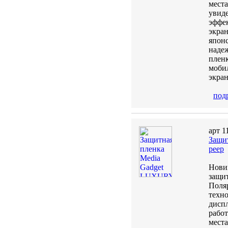
места
увиде
эффе
экра
японс
надеж
пленк
мобил
экран
под
арт 1
Защит
peep
Нови
защи
Поля
техн
диспл
рабо
места