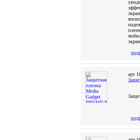
увиде
эффе
экра
японс
надеж
пленк
мобил
экран
под
арт 1
Защи
Защи
под
арт 1