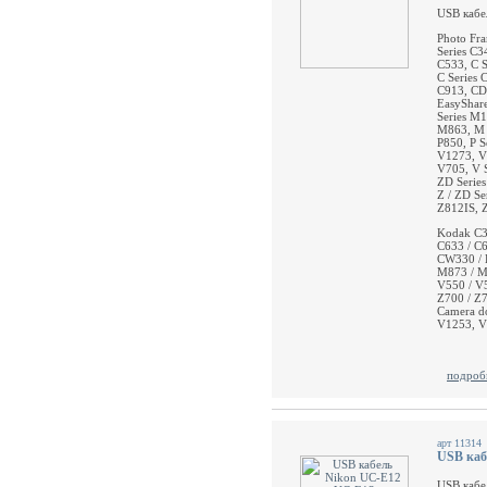
USB кабе
Photo Fra
Series C3
C533, C S
C Series 
C913, CD 
EasyShar
Series M
M863, M /
P850, P S
V1273, V 
V705, V S
ZD Series
Z / ZD Se
Z812IS, Z
Kodak C31
C633 / C6
CW330 / 
M873 / M8
V550 / V5
Z700 / Z7
Camera d
V1253, 
подроб
арт 11314
USB каб
USB кабе