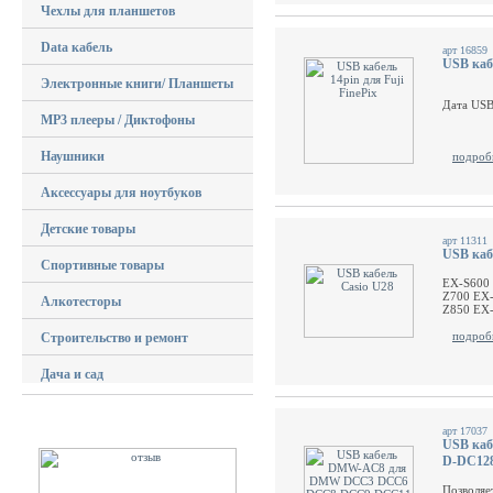
Чехлы для планшетов
Data кабель
арт 16859
USB кабе
Электронные книги/ Планшеты
Дата USB 
MP3 плееры / Диктофоны
Наушники
подроб
Аксессуары для ноутбуков
Детские товары
арт 11311
USB каб
Спортивные товары
EX-S600
Z700 EX
Алкотесторы
Z850 EX
подроб
Строительство и ремонт
Дача и сад
арт 17037
USB ка
D-DC12
Позволяе