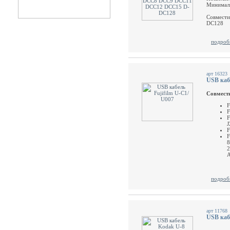
Минималь
Совмести
DC128
подроб
арт 16323
USB кабе
Совмест
F
F
F
J
F
F
8
2
A
подроб
арт 11768
USB каб