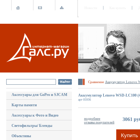
Новости
Как купить
Д
Сравнение
Аккумулятор Lenovo 
Аксессуары для GoPro и SJCAM
Аккумулятор Lenovo WSD-LC100 (
арт 05936
Карты памяти
Аксессуары к Фото и Видео
подробнее
3061 ру
отзывы покупателей
Светофильтры/ Бленды
Купить
Объективы