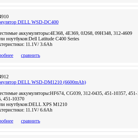
4910
мулятор DELL WSD-DC400
стимые аккумуляторы:4E368, 4E369, 0J268, 09H348, 312-4609
и ноутбуков:Dell Latitude C400 Series
теристики: 11.1V/ 3.6Ah
робнее
сравнить
4912
мулятор DELL WSD-DM1210 (6600mAh)
стимые аккумуляторы:HF674, CG039, 312-0435, 451-10357, 451-
, 451-10370
ли ноутбуков:DELL XPS M1210
теристики: 11.1V/ 6.6Ah
робнее
сравнить