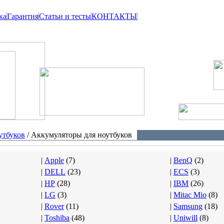
ка
Гарантия
Статьи и тесты
КОНТАКТЫ
утбуков
/ Аккумуляторы для ноутбуков
|
Apple
(
7
)
|
BenQ
(
2
)
|
DELL
(
23
)
|
ECS
(
3
)
|
HP
(
28
)
|
IBM
(
26
)
|
LG
(
3
)
|
Mitac Mio
(
8
)
|
Rover
(
11
)
|
Samsung
(
18
)
|
Toshiba
(
48
)
|
Uniwill
(
8
)