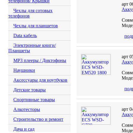
телефонов/ Крышки
арт 0
Акку
Чехлы для сотовых
телефонов
Совм
Моде
Чехлы для планшетов
Data кабель
под
Электронные книги/
Планшеты
арт 0
MP3 плееры / Диктофоны
Акку
Наушники
Совм
Модел
Аксессуары для ноутбуков
под
Детские товары
Спортивные товары
арт 0
Алкотесторы
Акку
Строительство и ремонт
Совм
Дача и сад
Модел