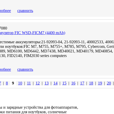
робнее
сравнить
7080
мулятор FIC WSD-FICM7 (4400 mAh)
стимые аккумуляторы:21-92093-04, 21-92093-11, 40002533, 4000
ли ноутбуков:FIC M7, M755, M755+, M785, M795, Cybercom, Ge
89, MD6100, MD6442, MD7438, MD40021, MD40179, MD40854, M
30, FID2140, FIM2030 series computers
робнее
сравнить
7
|
8
9
10
|
11
|
12
|
13
|
14
|
15
|
16
|
17
|
18
|
19
|
20
|
ы и зарядные устройства для фотоаппаратов,
оки питания для ноутбуков, солнечные