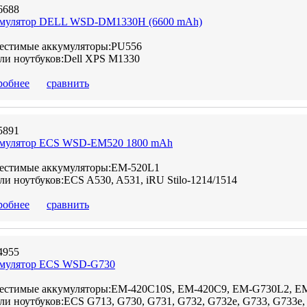
6688
мулятор DELL WSD-DM1330H (6600 mAh)
естимые аккумуляторы:PU556
ли ноутбуков:Dell XPS M1330
робнее
сравнить
5891
мулятор ECS WSD-EM520 1800 mAh
естимые аккумуляторы:EM-520L1
и ноутбуков:ECS A530, A531, iRU Stilo-1214/1514
робнее
сравнить
4955
мулятор ECS WSD-G730
естимые аккумуляторы:EM-420C10S, EM-420C9, EM-G730L2, E
и ноутбуков:ECS G713, G730, G731, G732, G732e, G733, G733e, G