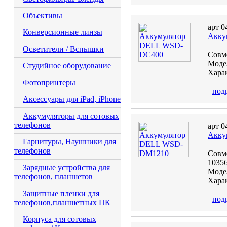
Объективы
арт 0
Конверсионные линзы
Акку
Осветители / Вспышки
Совме
Модел
Студийное оборудование
Харак
Фотопринтеры
под
Аксессуары для iPad, iPhone
Аккумуляторы для сотовых
телефонов
арт 0
Акку
Гарнитуры, Наушники для
телефонов
Совме
10356
Зарядные устройства для
Моде
телефонов, планшетов
Харак
Защитные пленки для
под
телефонов,планшетных ПК
Корпуса для сотовых