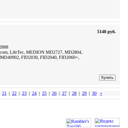
5148 руб.
2888
ricom, LifeTec, MEDION MD2727, MD2804,
D40902, FID2030, FID2040, FID2060+,
Купить
21
|
22
|
23
|
24
|
25
|
26
|
27
|
28
|
29
|
30
»