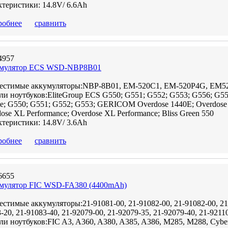
теристики: 14.8V/ 6.6Ah
робнее
сравнить
4957
мулятор ECS WSD-NBP8B01
естимые аккумуляторы:NBP-8B01, EM-520C1, EM-520P4G, EM5
и ноутбуков:EliteGroup ECS G550; G551; G552; G553; G556; G556e
e; G550; G551; G552; G553; GERICOM Overdose 1440E; Overdose
ose XL Performance; Overdose XL Performance; Bliss Green 550
теристики: 14.8V/ 3.6Ah
робнее
сравнить
6655
мулятор FIC WSD-FA380 (4400mAh)
стимые аккумуляторы:21-91081-00, 21-91082-00, 21-91082-00, 21-
-20, 21-91083-40, 21-92079-00, 21-92079-35, 21-92079-40, 21-9211
и ноутбуков:FIC A3, A360, A380, A385, A386, M285, M288, Cyberc