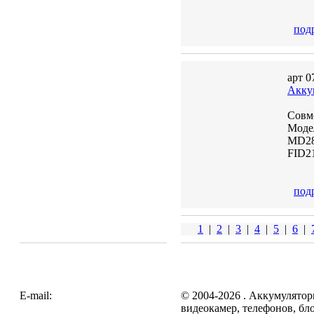
под
арт 0
Акку
Совме
Моде
MD28
FID21
под
1
|
2
|
3
|
4
|
5
|
6
|
E-mail:
zakaz@galc.ru
© 2004-2026 . Аккумулятор
видеокамер, телефонов, бл