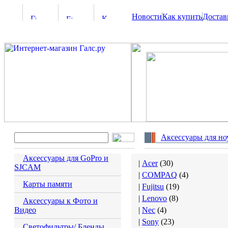
Новости
Как купить
Достав
Аксессуары для но
Аксессуары для GoPro и
|
Acer
(
30
)
SJCAM
|
COMPAQ
(
4
)
Карты памяти
|
Fujitsu
(
19
)
|
Lenovo
(
8
)
Аксессуары к Фото и
Видео
|
Nec
(
4
)
|
Sony
(
23
)
Светофильтры/ Бленды