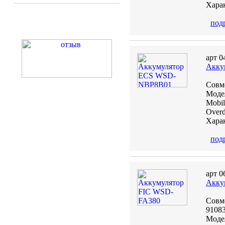
Харак
под
арт 0
Акку
Совм
Модел
Mobil
Overd
Харак
под
арт 0
Акку
Совме
91083
Модел