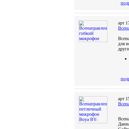
под
арт 1
Всен
Всен
для и
друг
под
арт 1
Всен
Всен
Данн