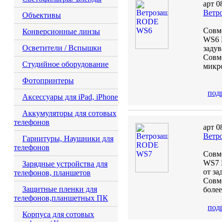
арт 0
Ветр
Объективы
Совм
Конверсионные линзы
WS6 D
Осветители / Вспышки
задув
Совм
Студийное оборудование
микр
Фотопринтеры
под
Аксессуары для iPad, iPhone
Аккумуляторы для сотовых
телефонов
арт 0
Ветр
Гарнитуры, Наушники для
телефонов
Совм
WS7 L
Зарядные устройства для
от за
телефонов, планшетов
Совм
Защитные пленки для
более
телефонов,планшетных ПК
под
Корпуса для сотовых