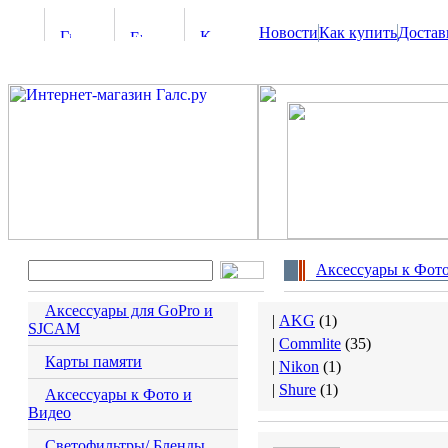
Новости
Как купить
Достав
Аксессуары к Фото
Аксессуары для GoPro и
|
AKG
(
1
)
SJCAM
|
Commlite
(
35
)
Карты памяти
|
Nikon
(
1
)
|
Shure
(
1
)
Аксессуары к Фото и
Видео
Светофильтры/ Бленды