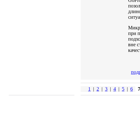
GoPr
позо
длин
ситу
Микр
при 
подхо
вне с
качес
под
1
|
2
|
3
|
4
|
5
|
6