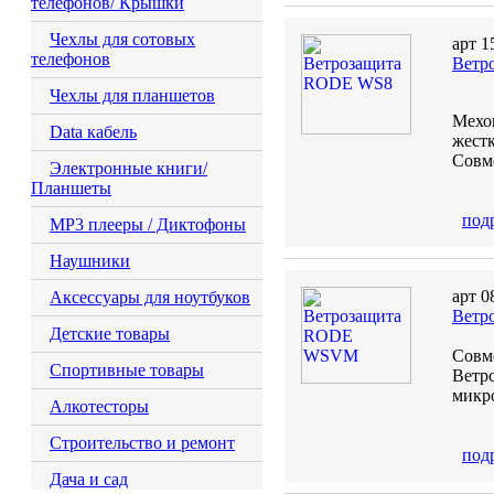
телефонов/ Крышки
Чехлы для сотовых
арт 1
телефонов
Ветр
Чехлы для планшетов
Мехов
Data кабель
жест
Совм
Электронные книги/
Планшеты
под
MP3 плееры / Диктофоны
Наушники
арт 0
Аксессуары для ноутбуков
Ветр
Детские товары
Совм
Спортивные товары
Ветр
микр
Алкотесторы
Строительство и ремонт
под
Дача и сад