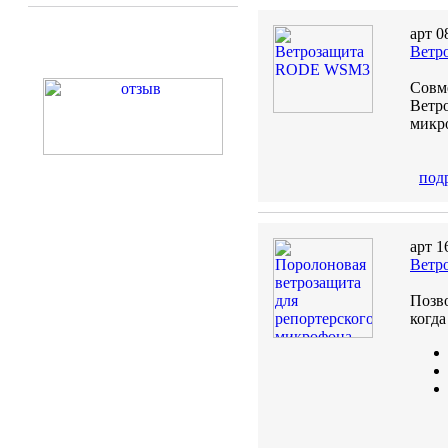
арт 0
Ветр
Совм
Ветр
микр
под
арт 1
Ветр
Позво
когда