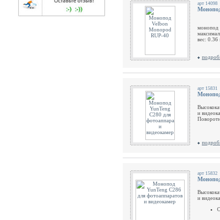
арт 14098
Монопод
монопод 
максимал
вес: 0.36 
подроб
арт 15831
Монопод
Высокока
и видеок
Поворотн
подроб
арт 15832
Монопод
Высокока
и видеок
О