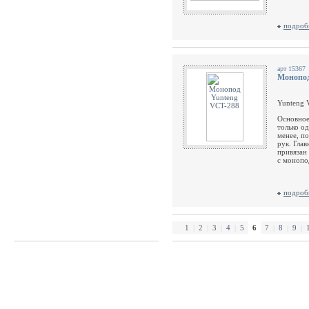
подроб
арт 15367
Монопод
Yunteng 
Основное
только о
менее, п
рук. Гла
привязан 
с монопо
подроб
1
|
2
|
3
|
4
|
5
6
7
|
8
|
9
|