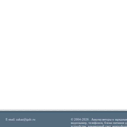
E-mail:
zakaz@galc.ru
© 2004-2026 . Аккумуляторы и зарядные
видеокамер, телефонов, блоки питания д
устройства, накамерный свет, микрофон