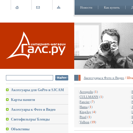
Новости
Как купить
Д
Аксессуары к Фото и Видео
/ Шта
Аксессуары для GoPro и SJCAM
|
Acropolis
(
1
)
|
|
CULLMANN
(
1
)
|
Карты памяти
|
Fancier
(
7
)
|
|
Hama
(
1
)
|
J
Аксессуары к Фото и Видео
|
KingJoy
(
4
)
|
|
Pixel
(
1
)
|
R
Светофильтры/ Бленды
|
Velbon
(
19
)
|
Объективы