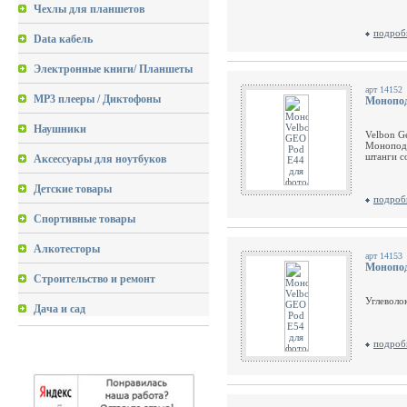
Чехлы для планшетов
подроб
Data кабель
Электронные книги/ Планшеты
арт 14152
MP3 плееры / Диктофоны
Монопод
Наушники
Velbon G
Монопод 
штанги с
Аксессуары для ноутбуков
Детские товары
подроб
Спортивные товары
Алкотесторы
арт 14153
Монопод
Строительство и ремонт
Углеволо
Дача и сад
подроб