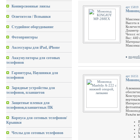
Конверсионные линзы
арт 15819
Монопо
Осветители / Вспышки
Максимал
Высота в
Студийное оборудование
Количест
Диаметр 
Чехол:
ес
Фотопринтеры
Вес:
440 
Материал
Максимал
Аксессуары для iPad, iPhone
подроб
Аккумуляторы для сотовых
телефонов
Гарнитуры, Наушники для
арт 16151
телефонов
Монопод
Зарядные устройства для
Алюминие
обеспечи
телефонов, планшетов
Конструк
вертикал
Защитные пленки для
Интересе
фотоаппа
телефонов,планшетных ПК
Монопод 
Разъём ве
Корпуса для сотовых телефонов/
В
Крышки
С
Д
Чехлы для сотовых телефонов
М
М