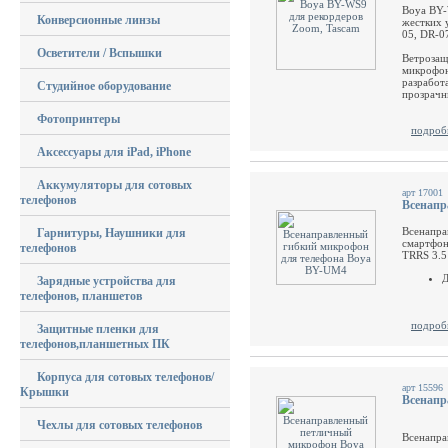
Boya BY-
Конверсионные линзы
жестких 
05, DR-0
Осветители / Вспышки
Ветрозащ
микрофон
разработ
Студийное оборудование
прозрачн
Фотопринтеры
подроб
Аксессуары для iPad, iPhone
Аккумуляторы для сотовых
арт 17001
телефонов
Всенапр
Всенапра
Гарнитуры, Наушники для
смартфон
телефонов
TRRS 3.5
Д
Зарядные устройства для
телефонов, планшетов
подроб
Защитные пленки для
телефонов,планшетных ПК
Корпуса для сотовых телефонов/
арт 15596
Крышки
Всенапр
Чехлы для сотовых телефонов
Всенапра