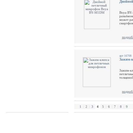
Двойно
Boya BY-
разъёмом
может ра
смартфон
подроб
арт 16708
Зажим-к
Зажим-кл
петличны
толщиной
подроб
1
|
2
|
3
4
5
|
6
|
7
|
8
|
9