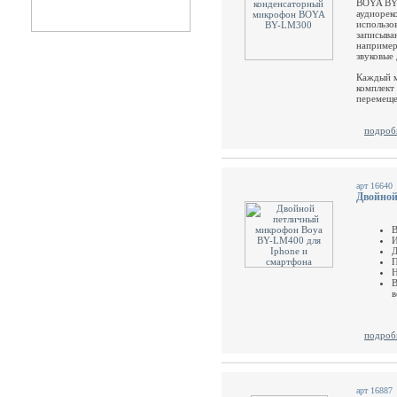
BOYA BY-
аудиорек
использо
записыва
например
звуковые
Каждый м
комплект
перемеще
подроб
арт 16640
Двойной
В
И
Д
П
Н
В
в
подроб
арт 16887