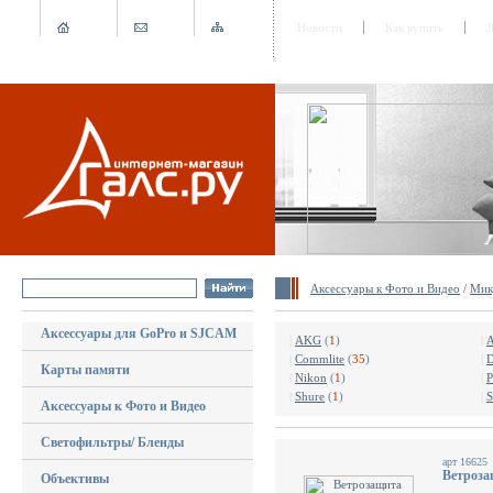
Новости
Как купить
Д
Аксессуары к Фото и Видео
/
Мик
Аксессуары для GoPro и SJCAM
|
AKG
(
1
)
|
A
|
Commlite
(
35
)
|
D
Карты памяти
|
Nikon
(
1
)
|
P
|
Shure
(
1
)
|
S
Аксессуары к Фото и Видео
Светофильтры/ Бленды
арт 16625
Ветроза
Объективы