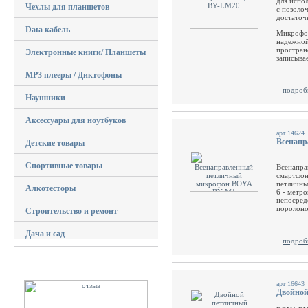
для испо
Чехлы для планшетов
с позоло
достаточ
Data кабель
Микрофон
надежной
пространс
Электронные книги/ Планшеты
записыва
MP3 плееры / Диктофоны
подроб
Наушники
Аксессуары для ноутбуков
арт 14624
Всенап
Детские товары
Спортивные товары
Всенапра
смартфон
петличны
Алкотесторы
6 - метр
непосред
поролоно
Строительство и ремонт
Дача и сад
подроб
арт 16643
Двойной