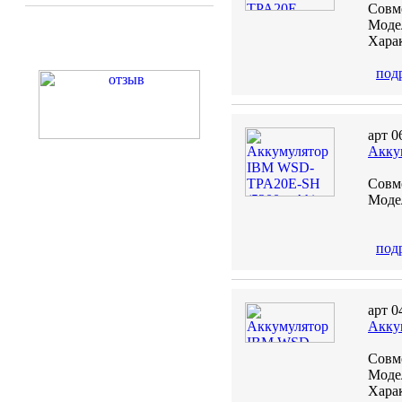
Совм
Модел
Харак
под
арт 0
Акку
Совм
Модел
под
арт 0
Акку
Совм
Моде
Харак