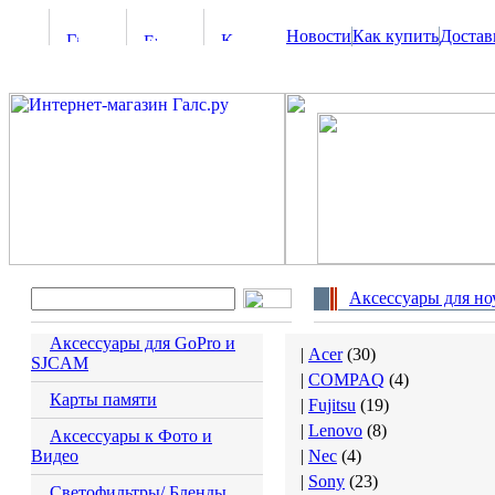
Новости
Как купить
Достав
Аксессуары для но
Аксессуары для GoPro и
|
Acer
(
30
)
SJCAM
|
COMPAQ
(
4
)
Карты памяти
|
Fujitsu
(
19
)
|
Lenovo
(
8
)
Аксессуары к Фото и
Видео
|
Nec
(
4
)
|
Sony
(
23
)
Светофильтры/ Бленды