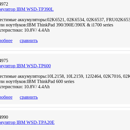
4972
мулятор IBM WSD-TP390L
естимые аккумуляторы:02K6521, 02K6534, 02K6537, FRU02K65
и ноутбуков:IBM ThinkPad 390/390E/390X & i1700 series
теристики: 10.8V/ 4.4Ah
робнее
сравнить
4975
мулятор IBM WSD-TP600
естимые аккумуляторы:10L2158, 10L2159, 12J2464, 02K7016, 0
и ноутбуков:IBM ThinkPad 600 series
теристики: 10.8V/ 4.4Ah
робнее
сравнить
4990
мулятор IBM WSD-TPA20E