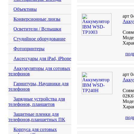
Объективы
арт 0
Конверсионные линзы
Акку
Осветители / Вспышки
Совм
Модел
Студийное оборудование
Харак
Фотопринтеры
под
Аксессуары для iPad, iPhone
Аккумуляторы для сотовых
телефонов
арт 0
Акку
Гарнитуры, Наушники для
телефонов
Совм
02K6
Зарядные устройства для
Модел
телефонов, планшетов
Харак
Защитные пленки для
под
телефонов,планшетных ПК
Корпуса для сотовых