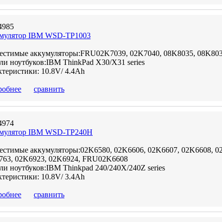
4985
мулятор IBM WSD-TP1003
естимые аккумуляторы:FRU02K7039, 02K7040, 08K8035, 08K803
и ноутбуков:IBM ThinkPad X30/X31 series
теристики: 10.8V/ 4.4Ah
робнее
сравнить
4974
мулятор IBM WSD-TP240H
естимые аккумуляторы:02K6580, 02K6606, 02K6607, 02K6608, 02
763, 02K6923, 02K6924, FRU02K6608
и ноутбуков:IBM Thinkpad 240/240X/240Z series
теристики: 10.8V/ 3.4Ah
робнее
сравнить