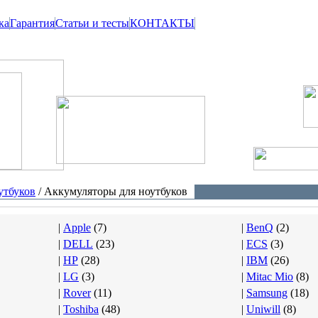
ка
Гарантия
Статьи и тесты
КОНТАКТЫ
утбуков
/ Аккумуляторы для ноутбуков
|
Apple
(
7
)
|
BenQ
(
2
)
|
DELL
(
23
)
|
ECS
(
3
)
|
HP
(
28
)
|
IBM
(
26
)
|
LG
(
3
)
|
Mitac Mio
(
8
)
|
Rover
(
11
)
|
Samsung
(
18
)
|
Toshiba
(
48
)
|
Uniwill
(
8
)