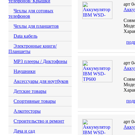
телефонов/ Крышки
арт 0
Акку
Чехлы для сотовых
телефонов
Совм
Модел
Чехлы для планшетов
Харак
Data кабель
под
Электронные книги/
Планшеты
MP3 плееры / Диктофоны
арт 0
Акку
Наушники
Совм
Аксессуары для ноутбуков
Модел
Харак
Детские товары
под
Спортивные товары
Алкотесторы
Строительство и ремонт
арт 0
Акку
Дача и сад