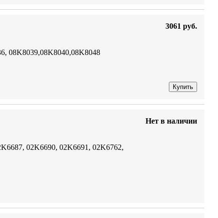
3061 руб.
6, 08K8039,08K8040,08K8048
Купить
Нет в наличии
K6687, 02K6690, 02K6691, 02K6762,