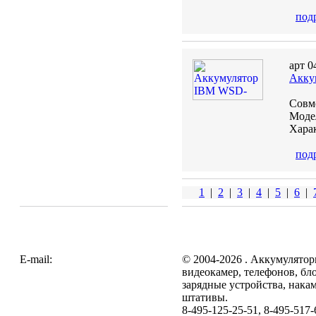
под
арт 0
Акку
Совм
Модел
Харак
под
1
|
2
|
3
|
4
|
5
|
6
|
E-mail:
zakaz@galc.ru
© 2004-2026 . Аккумулятор
видеокамер, телефонов, бл
зарядные устройства, нака
штативы.
8-495-125-25-51, 8-495-517