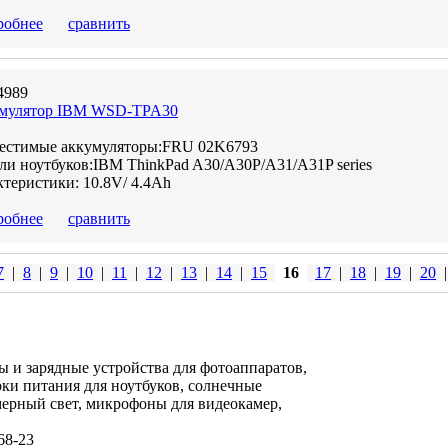
робнее
сравнить
4989
мулятор IBM WSD-TPA30
естимые аккумуляторы:FRU 02K6793
и ноутбуков:IBM ThinkPad A30/A30P/A31/A31P series
теристики: 10.8V/ 4.4Ah
робнее
сравнить
7
|
8
|
9
|
10
|
11
|
12
|
13
|
14
|
15
16
17
|
18
|
19
|
20
|
ы и зарядные устройства для фотоаппаратов,
оки питания для ноутбуков, солнечные
мерный свет, микрофоны для видеокамер,
-68-23