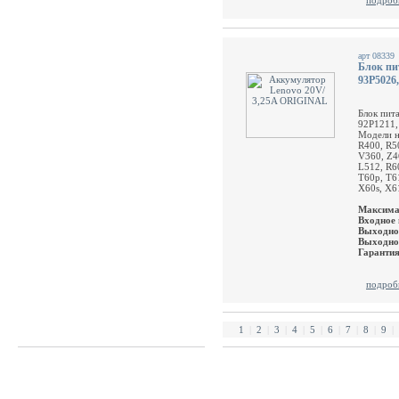
подроб
арт 08339
Блок пит
93P5026,
Блок пит
92P1211,
Модели н
R400, R5
V360, Z4
L512, R6
T60p, T61
X60s, X6
Максима
Входное
Выходно
Выходно
Гаранти
подроб
1
|
2
|
3
|
4
|
5
|
6
|
7
|
8
|
9
|