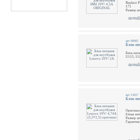
Replace 
171
Размер шт
подроб
арт 08982
Блок пи
Блок пит
U115, U1
подроб
арт 13657
Блок пит
Оригинал
блока пи
Размер ш
Гарантия