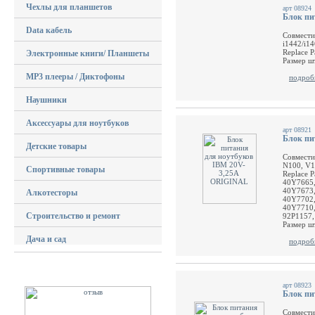
Чехлы для планшетов
арт 08924
Блок пи
Data кабель
Совместим
i1442/i14
Replace 
Электронные книги/ Планшеты
Размер шт
MP3 плееры / Диктофоны
подроб
Наушники
Аксессуары для ноутбуков
арт 08921
Блок пи
Детские товары
Совмести
N100, V
Спортивные товары
Replace 
40Y7665,
40Y7673,
Алкотесторы
40Y7702,
40Y7710,
Строительство и ремонт
92P1157,
Размер шт
Дача и сад
подроб
арт 08923
Блок пи
Совмести