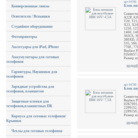
арт 04786
Блок пи
Конверсионные линзы
Совмести
Осветители / Вспышки
A22P, A30
T20, T21,
X23, X24
Студийное оборудование
1250, 125
1460, 148
365CS, 3
Фотопринтеры
380XD, 3
535, 560,
Аксессуары для iPad, iPhone
770E, 77
Replace 
02k6657,
Аккумуляторы для сотовых
Размер шт
телефонов
подроб
Гарнитуры, Наушники для
телефонов
арт 04788
Зарядные устройства для
Блок пи
телефонов, планшетов
Совмести
Replace 
Защитные пленки для
02K7091,
телефонов,планшетных ПК
22P9152,
22P9159,
Размер шт
Корпуса для сотовых телефонов/
Крышки
подроб
Чехлы для сотовых телефонов