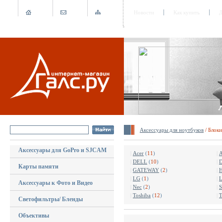
Новости
Как купить
Д
Аксессуары для ноутбуков
/ Блоки
Аксессуары для GoPro и SJCAM
|
Acer
(
11
)
|
|
DELL
(
10
)
|
D
Карты памяти
|
GATEWAY
(
2
)
|
|
LG
(
1
)
|
L
Аксессуары к Фото и Видео
|
Nec
(
2
)
|
S
|
Toshiba
(
12
)
|
T
Светофильтры/ Бленды
Объективы