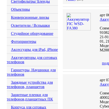
Светофильтры/ Бленды
Объективы
арт 0
Конверсионные линзы
Акку
Осветители / Вспышки
Совме
91082
Студийное оборудование
21-91
01, 2
Фотопринтеры
Модел
Аксессуары для iPad, iPhone
M288,
Аккумуляторы для сотовых
телефонов
под
Гарнитуры, Наушники для
телефонов
арт 0
Зарядные устройства для
Акку
телефонов, планшетов
Совме
Защитные пленки для
40002
телефонов,планшетных ПК
Моде
Cybe
Корпуса для сотовых