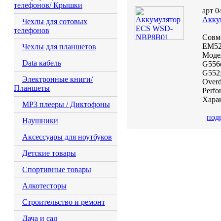
телефонов/ Крышки
арт 0
Акку
Чехлы для сотовых
телефонов
Совм
EM5
Чехлы для планшетов
Модел
Data кабель
G556e
G552
Электронные книги/
Overd
Планшеты
Perfo
Харак
MP3 плееры / Диктофоны
под
Наушники
Аксессуары для ноутбуков
Детские товары
Спортивные товары
Алкотесторы
Строительство и ремонт
Дача и сад