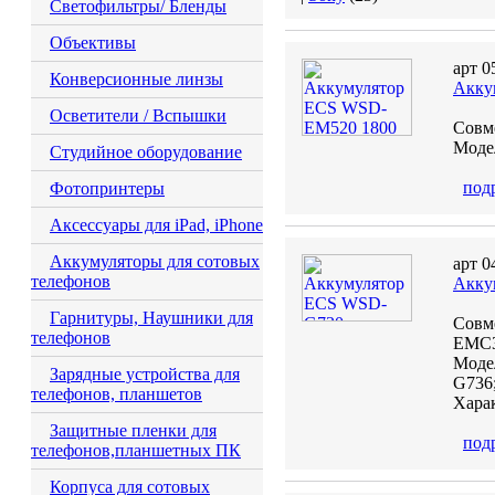
Светофильтры/ Бленды
Объективы
арт 0
Конверсионные линзы
Акку
Осветители / Вспышки
Совм
Модел
Студийное оборудование
под
Фотопринтеры
Аксессуары для iPad, iPhone
Аккумуляторы для сотовых
арт 0
телефонов
Акку
Гарнитуры, Наушники для
Совм
телефонов
EMC3
Модел
Зарядные устройства для
G736;
телефонов, планшетов
Харак
Защитные пленки для
под
телефонов,планшетных ПК
Корпуса для сотовых