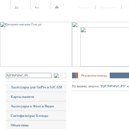
Новости
Как купить
Д
Результаты поиска
По вашему запросу "
РјР°РіРЅРёС‚РЅ
" 
Аксессуары для GoPro и SJCAM
Карты памяти
Аксессуары к Фото и Видео
Светофильтры/ Бленды
Объективы