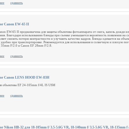
нее
сравнить
for Canon EW-65 II
anon EW-65 II предназначена для защиты объектива фотоаппарата от снега, капель дождя ил
ния. Благодаря использованию бленды при съемке уменьшается вероятность появления на сн
оляет снизить потерю контрастности и улучшить качество кадров. Бленда одевается на объ
 удобно при транспортировке. Рекомендуется для использования в солнечную и плохую пого
 35mm F/2.0 и Canon EF 28mm F/2.8.
нее
сравнить
 for Canon LENS HOOD EW-83H
ля объектива EF 24-105mm f/4L IS USM
нее
сравнить
or Nikon HB-32 для 18-105mm f/ 3.5-5.6G VR, 18-140mm f/ 3.5-5.6G VR, 18-135mm f /