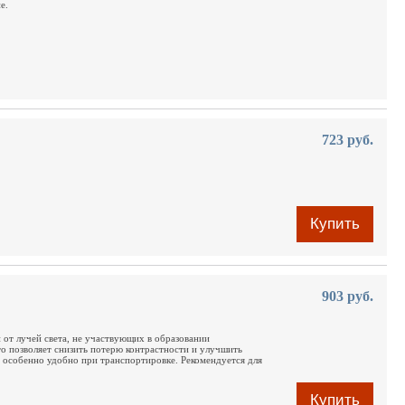
е.
723 руб.
Купить
903 руб.
 от лучей света, не участвующих в образовании
то позволяет снизить потерю контрастности и улучшить
о особенно удобно при транспортировке. Рекомендуется для
Купить