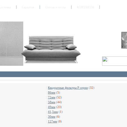
оставка
Гарантия
Статьи и тесты
КОНТАКТЫ
|
Квадратные фильтры P серии
(
32
)
|
86мм
(
5
)
|
72мм
(
52
)
|
58мм
(
44
)
|
49мм
(
23
)
|
41,5мм
(
1
)
|
30мм
(
6
)
|
127мм
(
0
)