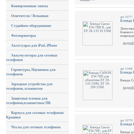
Конверсионные линзы
Осветители / Вспышки
арт 10777
Бленда 
Студийное оборудование
Лепестко
бокового
Фотопринтеры
поврежде
подроб
Аксессуары для iPad, iPhone
Аккумуляторы для сотовых
телефонов
арт 11468
Гарнитуры, Наушники для
Бленда 
телефонов
Бленда C
Зарядные устройства для
подроб
телефонов, планшетов
Защитные пленки для
телефонов,планшетных ПК
Корпуса для сотовых телефонов/
Крышки
арт 10778
Бленда 
Чехлы для сотовых телефонов
Бленда д