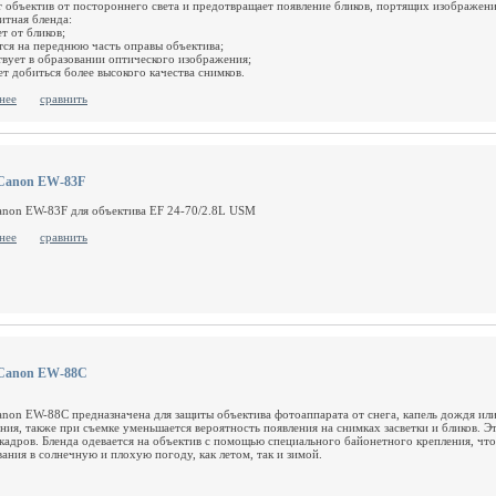
 объектив от постороннего света и предотвращает появление бликов, портящих изображени
итная бленда:
т от бликов;
ется на переднюю часть оправы объектива;
ствует в образовании оптического изображения;
ет добиться более высокого качества снимков.
нее
сравнить
Canon EW-83F
anon EW-83F для объектива EF 24-70/2.8L USM
нее
сравнить
 Canon EW-88C
anon EW-88C предназначена для защиты объектива фотоаппарата от снега, капель дождя или
ния, также при съемке уменьшается вероятность появления на снимках засветки и бликов. Э
 кадров. Бленда одевается на объектив с помощью специального байонетного крепления, чт
ания в солнечную и плохую погоду, как летом, так и зимой.