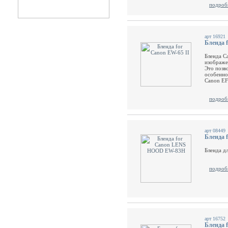
подроб
арт 16921
Бленда 
Бленда C
изображе
Это позв
особенно
Canon EF
подроб
арт 08449
Бленда
Бленда д
подроб
арт 16752
Бленда f