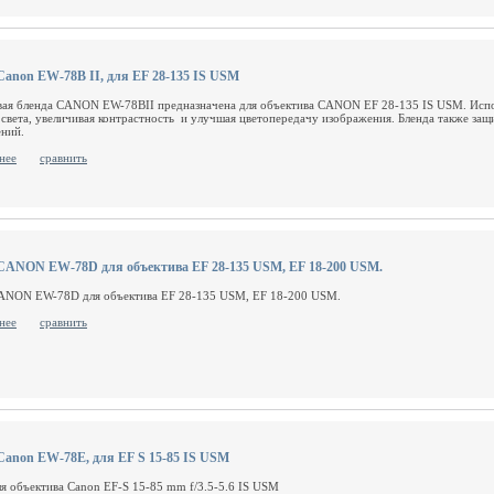
Canon EW-78B II, для EF 28-135 IS USM
вая бленда CANON EW-78BII предназначена для объектива CANON EF 28-135 IS USM. Испо
 света, увеличивая контрастность и улучшая цветопередачу изображения. Бленда также за
ний.
нее
сравнить
CANON EW-78D для объектива EF 28-135 USM, EF 18-200 USM.
ANON EW-78D для объектива EF 28-135 USM, EF 18-200 USM.
нее
сравнить
Canon EW-78E, для EF S 15-85 IS USM
ля объектива Canon EF-S 15-85 mm f/3.5-5.6 IS USM