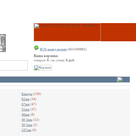
ICQ-консультант
(455160882)
Ваша корзина:
товаров:
0
| на сумму
0 руб.
|
Бленды
(
130
)
|
82мм
(
34
)
|
67мм
(
47
)
|
55мм
(
37
)
|
46мм
(
8
)
|
40,5мм
(
12
)
|
30,5мм
(
2
)
|
107мм
(
0
)