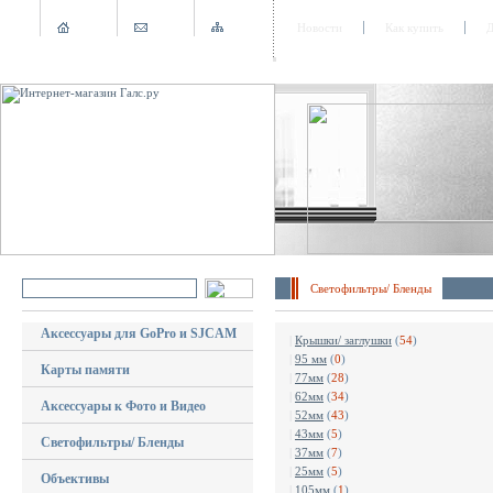
Новости
Как купить
Д
Светофильтры/ Бленды
Аксессуары для GoPro и SJCAM
|
Крышки/ заглушки
(
54
)
|
95 мм
(
0
)
Карты памяти
|
77мм
(
28
)
|
62мм
(
34
)
Аксессуары к Фото и Видео
|
52мм
(
43
)
|
43мм
(
5
)
Светофильтры/ Бленды
|
37мм
(
7
)
|
25мм
(
5
)
Объективы
|
105мм
(
1
)