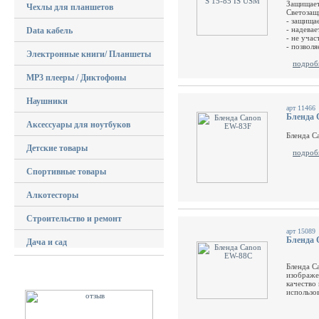
Защищает
Чехлы для планшетов
Светозащ
- защищае
- надева
Data кабель
- не уча
- позволя
Электронные книги/ Планшеты
подроб
MP3 плееры / Диктофоны
Наушники
арт 11466
Бленда 
Аксессуары для ноутбуков
Бленда C
Детские товары
подроб
Спортивные товары
Алкотесторы
Строительство и ремонт
арт 15089
Бленда
Дача и сад
Бленда C
изображе
качество
использов