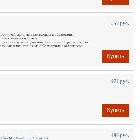
550 руб.
и от лучей света, не участвующих в образовании
имках засветки и бликов.
ектив с помощью специального байонетного крепления, что
ду, как летом, так и зимой. Совместима с объективами
Купить
974 руб.
Купить
490 руб.
3.5-5.6G, 18-70mm f/ 3.5-4.5G