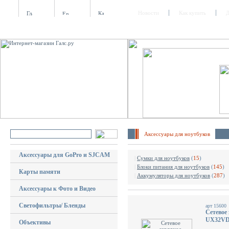
Новости
Как купить
Д
Аксессуары для ноутбуков
Аксессуары для GoPro и SJCAM
|
Сумки для ноутбуков
(
15
)
|
Блоки питания для ноутбуков
(
145
)
Карты памяти
|
Аккумуляторы для ноутбуков
(
287
)
Аксессуары к Фото и Видео
Светофильтры/ Бленды
арт 15600
Cетевое
UX32VD/
Объективы