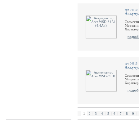
арт 04810
Аккумул
Совмести
Модели н
Характер
подроб
арт 04813
Аккумул
Совмести
Модели н
Характер
подроб
1
2
|
3
|
4
|
5
|
6
|
7
|
8
|
9
|