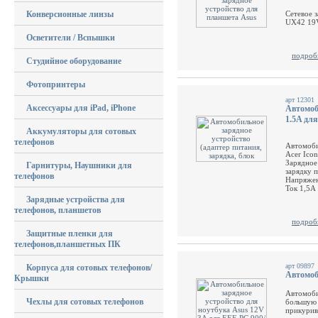
Конверсионные линзы
Cетевое 
UX42 19V
Осветители / Вспышки
подроб
Студийное оборудование
Фотопринтеры
арт 12301
Аксессуары для iPad, iPhone
Автомоб
1.5A для
Аккумуляторы для сотовых
телефонов
Автомоби
Acer Ico
Зарядное
Гарнитуры, Наушники для
зарядку 
телефонов
Напряжен
Ток 1,5A
Зарядные устройства для
телефонов, планшетов
подроб
Защитные пленки для
телефонов,планшетных ПК
арт 09897
Корпуса для сотовых телефонов/
Автомоб
Крышки
Автомоби
Чехлы для сотовых телефонов
большую 
прикурив