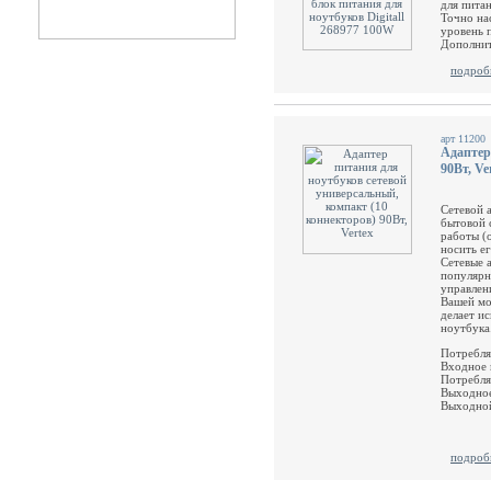
для пита
Точно на
уровень 
Дополнит
подроб
арт 11200
Адаптер
90Вт, Ve
Сетевой 
бытовой 
работы (
носить ег
Сетевые 
популярн
управлен
Вашей мо
делает и
ноутбука
Потребля
Входное 
Потребляе
Выходное
Выходной
подроб