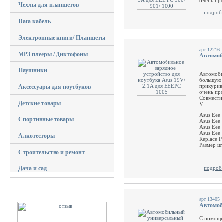
очень пр
Чехлы для планшетов
подроб
Data кабель
Электронные книги/ Планшеты
арт 12216
MP3 плееры / Диктофоны
Автомоб
Наушники
Автомоби
большую 
прикурив
Аксессуары для ноутбуков
очень пр
Совмести
Детские товары
V
Asus Eee
Спортивные товары
Asus Eee
Asus Eee
Asus Eee
Алкотесторы
Replace 
Размер шт
Строительство и ремонт
Дача и сад
подроб
арт 13405
Автомоб
С помощь