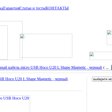
ка
Гарантия
Статьи и тесты
КОНТАКТЫ
ый кабель micro USB Hoco U20 L Shape Magnetic , черный
с ...
B Hoco U20 L Shape Magnetic , черный